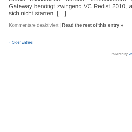
Gateway benötigt zwingend VC Redist 2010, a
sich nicht starten. […]
für
Kommentare deaktiviert
|
Read the rest of this entry »
C3000
SMS
Gateway
startet
nach
« Older Entries
der
Installation
nicht
Powered by
W