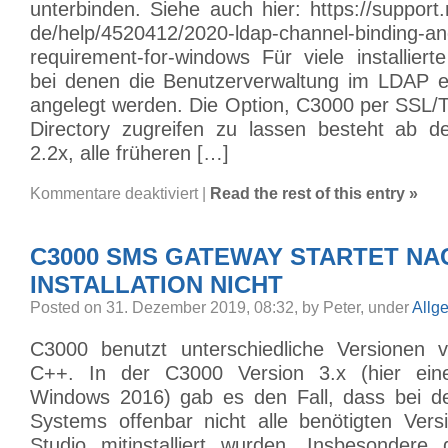
unterbinden. Siehe auch hier: https://support
de/help/4520412/2020-ldap-channel-binding-and
requirement-for-windows Für viele installie
bei denen die Benutzerverwaltung im LDAP e
angelegt werden. Die Option, C3000 per SSL/T
Directory zugreifen zu lassen besteht ab d
2.2x, alle früheren […]
für
Kommentare deaktiviert
|
Read the rest of this entry »
C3000
LDAP
/
LDAPS
C3000 SMS GATEWAY STARTET NA
INSTALLATION NICHT
Posted on 31. Dezember 2019, 08:32, by Peter, under
Allg
C3000 benutzt unterschiedliche Versionen v
C++. In der C3000 Version 3.x (hier eine 
Windows 2016) gab es den Fall, dass bei der
Systems offenbar nicht alle benötigten Ver
Studio mitinstalliert wurden. Insbesonde