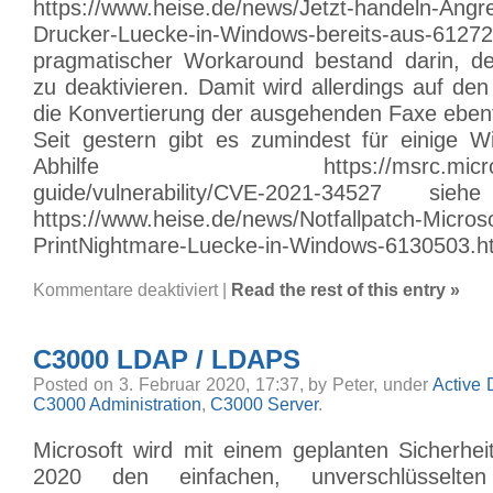
https://www.heise.de/news/Jetzt-handeln-Angre
Drucker-Luecke-in-Windows-bereits-aus-6
pragmatischer Workaround bestand darin, de
zu deaktivieren. Damit wird allerdings auf d
die Konvertierung der ausgehenden Faxe ebenf
Seit gestern gibt es zumindest für einige 
Abhilfe https://msrc.microsoft
guide/vulnerability/CVE-2021-34527 si
https://www.heise.de/news/Notfallpatch-Microso
PrintNightmare-Luecke-in-Windows-6130503.h
für
Kommentare deaktiviert
|
Read the rest of this entry »
RPC
Service
nicht
verfügbar
C3000 LDAP / LDAPS
/
C3000
Faxversand
Posted on 3. Februar 2020, 17:37, by Peter, under
Active 
funktioniert
C3000 Administration
,
C3000 Server
.
nicht
mehr
/
Microsoft wird mit einem geplanten Sicherhe
PrintNightmare
2020 den einfachen, unverschlüsselte