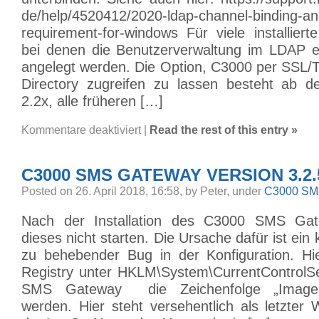
de/help/4520412/2020-ldap-channel-binding-and
requirement-for-windows Für viele installie
bei denen die Benutzerverwaltung im LDAP e
angelegt werden. Die Option, C3000 per SSL/T
Directory zugreifen zu lassen besteht ab d
2.2x, alle früheren […]
für
Kommentare deaktiviert
|
Read the rest of this entry »
C3000
LDAP
/
LDAPS
C3000 SMS GATEWAY VERSION 3.2.
Posted on 26. April 2018, 16:58, by Peter, under
C3000 SM
Nach der Installation des C3000 SMS Gat
dieses nicht starten. Die Ursache dafür ist ein 
zu behebender Bug in der Konfiguration. Hi
Registry unter HKLM\System\CurrentControlS
SMS Gateway die Zeichenfolge „ImageP
werden. Hier steht versehentlich als letzter