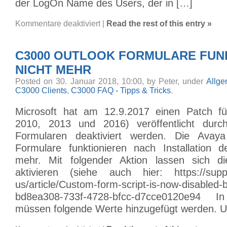
der LogOn Name des Users, der in […]
für
Kommentare deaktiviert
|
Read the rest of this entry »
C3000
SMS
Gateway
Version
C3000 OUTLOOK FORMULARE FUN
3.2.5400
NICHT MEHR
Posted on 30. Januar 2018, 10:00, by Peter, under
Allge
C3000 Clients
,
C3000 FAQ - Tipps & Tricks
.
Microsoft hat am 12.9.2017 einen Patch fü
2010, 2013 und 2016) veröffentlicht durc
Formularen deaktiviert werden. Die Avay
Formulare funktionieren nach Installation 
mehr. Mit folgender Aktion lassen sich di
aktivieren (siehe auch hier: https://suppo
us/article/Custom-form-script-is-now-disabled-b
bd8ea308-733f-4728-bfcc-d7cce0120e94 
müssen folgende Werte hinzugefügt werden. U