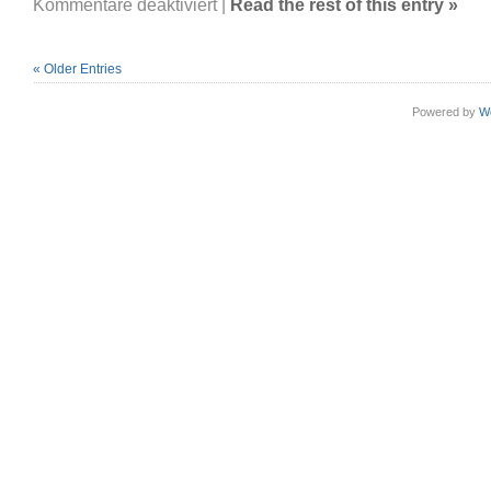
für
Kommentare deaktiviert
|
Read the rest of this entry »
C3000
Outlook
Formulare
funktionieren
nicht
« Older Entries
mehr
Powered by
W