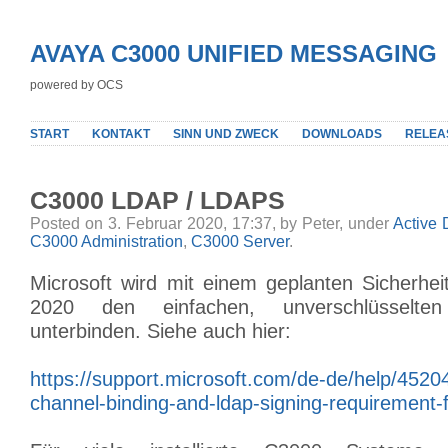
AVAYA C3000 UNIFIED MESSAGING
powered by OCS
START
KONTAKT
SINN UND ZWECK
DOWNLOADS
RELEA
C3000 LDAP / LDAPS
Posted on 3. Februar 2020, 17:37, by Peter, under
Active 
C3000 Administration
,
C3000 Server
.
Microsoft wird mit einem geplanten Sicherhe
2020 den einfachen, unverschlüsselte
unterbinden. Siehe auch hier:
https://support.microsoft.com/de-de/help/4520
channel-binding-and-ldap-signing-requirement-