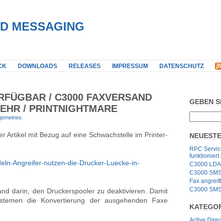
IED MESSAGING
CK
DOWNLOADS
RELEASES
IMPRESSUM
DATENSCHUTZ
ERFÜGBAR / C3000 FAXVERSAND
GEBEN S
MEHR / PRINTNIGHTMARE
lgemeines
.
er Artikel mit Bezug auf eine Schwachstelle im Printer-
NEUESTE
RPC Service
funktioniert
deln-Angreifer-nutzen-die-Drucker-Luecke-in-
C3000 LDA
C3000 SMS G
Fax angrei
C3000 SMS 
nd darin, den Druckerspooler zu deaktivieren. Damit
ystemen die Konvertierung der ausgehenden Faxe
KATEGO
Active Direc