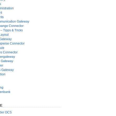
s
nistration
nt
nts
munication Gateway
hange Connector
– Tipps & Tricks
Layout
 Gateway
pwise Connector
ule
s Connector
tergateway
 Gateway
er
 Gateway
tion
ung
tenbank
TE
 der OCS