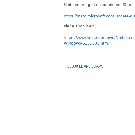
Seit gestern gibt es zumindest für e
https://msrc.microsoft.com/update-g
siehe auch hier:
https://www.heise.de/news/Notfallpat
Windows-6130503.html
«
C3000 LDAP / LDAPS