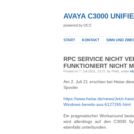
AVAYA C3000 UNIF
powered by OCS
START
KONTAKT
SINN UND ZWE
RPC SERVICE NICHT V
FUNKTIONIERT NICHT 
Posted on 7. Juli 2021, 13:27, by Peter, under
Al
Am 2. Juli 21 erschien bei Heise dies
Spooler.
https://www.heise.de/news/Jetzt-han
Windows-bereits-aus-6127265.html
Ein pragmatischer Workaround besta
wird allerdings auf den C3000 S
ebenfalls unterbunden.