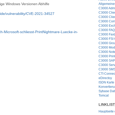
inige Windows Versionen Abhilfe
Allgemeine
C3000 Admi
C3000 Clie
uide/vulnerability/CVE-2021-34527
C3000 Clie
C3000 Com
C3000 Exc
C3000 FAQ 
ch-Microsoft-schliesst-PrintNightmare-Luecke-in-
C3000 Fax
C3000 FSI
C3000 Grou
C3000 Mod
C3000 Note
C3000 Prin
C3000 SAP
C3000 Serv
C3000 SMS
CTI Connec
eDirectoy
ISDN Karte
Konvertier
Sybase Da
Tomcat
LINKLIS
Hauptseite