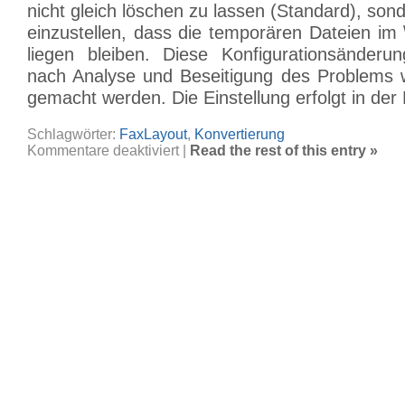
nicht gleich löschen zu lassen (Standard), son
einzustellen, dass die temporären Dateien im
liegen bleiben. Diese Konfigurationsänderung
nach Analyse und Beseitigung des Problems 
gemacht werden. Die Einstellung erfolgt in der 
Schlagwörter:
FaxLayout
,
Konvertierung
für
Kommentare deaktiviert
|
Read the rest of this entry »
C3000
Konvertierung
–
Temporäre
Dateien
auswerten