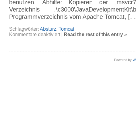
benutzen. Abhilfe: Kopieren der „msvcr
Verzeichnis .\c3000\JavaDevelopment
Programmverzeichnis vom Apache Tomcat, […
Schlagwörter:
Absturz
,
Tomcat
für
Kommentare deaktiviert
|
Read the rest of this entry »
Tomcat
startet
nicht
auf
W2K8
(Standard)
X64
Powered by
W