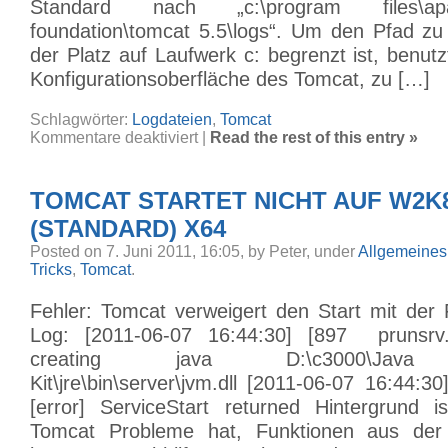
Standard nach „c:\program files\ap
foundation\tomcat 5.5\logs“. Um den Pfad zu 
der Platz auf Laufwerk c: begrenzt ist, benut
Konfigurationsoberfläche des Tomcat, zu […]
Schlagwörter:
Logdateien
,
Tomcat
für
Kommentare deaktiviert
|
Read the rest of this entry »
Apache
Tomcat
–
Pfad
TOMCAT STARTET NICHT AUF W2K
für
die
Logdateien
(STANDARD) X64
ändern
Posted on 7. Juni 2011, 16:05, by Peter, under
Allgemeines
Tricks
,
Tomcat
.
Fehler: Tomcat verweigert den Start mit der
Log: [2011-06-07 16:44:30] [897 prunsrv.c
creating java D:\c3000\Java 
Kit\jre\bin\server\jvm.dll [2011-06-07 16:44:30
[error] ServiceStart returned Hintergrund i
Tomcat Probleme hat, Funktionen aus der 