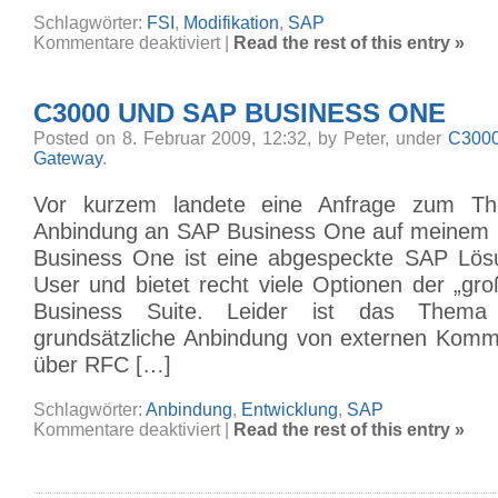
Schlagwörter:
FSI
,
Modifikation
,
SAP
für
Kommentare deaktiviert
|
Read the rest of this entry »
C3000
FSI
/
SAP
C3000 UND SAP BUSINESS ONE
Nachtversand
von
Faxen
Posted on 8. Februar 2009, 12:32, by Peter, under
C3000
Gateway
.
Vor kurzem landete eine Anfrage zum T
Anbindung an SAP Business One auf meinem S
Business One ist eine abgespeckte SAP Lösu
User und bietet recht viele Optionen der „g
Business Suite. Leider ist das Them
grundsätzliche Anbindung von externen Komm
über RFC […]
Schlagwörter:
Anbindung
,
Entwicklung
,
SAP
für
Kommentare deaktiviert
|
Read the rest of this entry »
C3000
und
SAP
Business
One