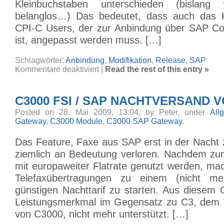
Kleinbuchstaben unterschieden (bislang
belanglos…) Das bedeutet, dass auch das 
CPI-C Users, der zur Anbindung über SAP Con
ist, angepasst werden muss. […]
Schlagwörter:
Anbindung
,
Modifikation
,
Release
,
SAP
für
Kommentare deaktiviert
|
Read the rest of this entry »
C3000
SAP
–
Änderungen
C3000 FSI / SAP NACHTVERSAND 
ab
ERP
6.0
Posted on 28. Mai 2009, 13:04, by Peter, under
All
Gateway
,
C3000 Module
,
C3000 SAP Gateway
.
Das Feature, Faxe aus SAP erst in der Nacht 
ziemlich an Bedeutung verloren. Nachdem zume
mit europaweiter Flatrate genutzt werden, ma
Telefaxübertragungen zu einem (nicht me
günstigen Nachttarif zu starten. Aus diesem 
Leistungsmerkmal im Gegensatz zu C3, dem 
von C3000, nicht mehr unterstützt. […]