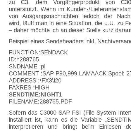
zu C3, dem Vorgängerprodukt von C30
unterstützt. Wenn im Kunden-/Lieferantensta
von Ausgangsnachrichten jedoch der Nach
wird, läuft man in eine Situation, die u.U. zu F
– daher möchte ich an dieser Stelle kurz darau
Beispiel eines Sendeheaders inkl. Nachtversan
FUNCTION:SENDACK
ID:h288765
SNDNAME :pl
COMMENT :SAP P90,999,LAMAACK Spool: 2
ADDRESS :\FX3\i20
FAXRES :HIGH
SENDTIME:NIGHT1
FILENAME:288765.PDF
Sofern das C3000 SAP FSI (File System Inter
installiert ist, kann es die Variable „SENDT
interpretieren und bringt beim Einlesen d