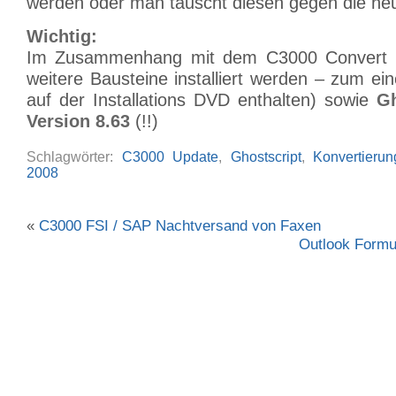
werden oder man tauscht diesen gegen die neu
Wichtig:
Im Zusammenhang mit dem C3000 Convert P
weitere Bausteine installiert werden – zum ei
auf der Installations DVD enthalten) sowie
Gh
Version 8.63
(!!)
Schlagwörter:
C3000 Update
,
Ghostscript
,
Konvertierun
2008
«
C3000 FSI / SAP Nachtversand von Faxen
Outlook Formul