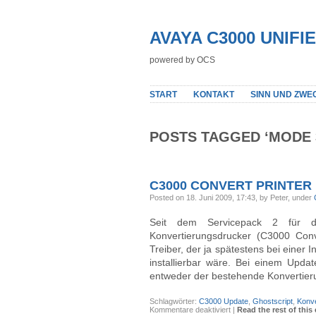
AVAYA C3000 UNIF
powered by OCS
START
KONTAKT
SINN UND ZWE
POSTS TAGGED ‘MODE 
C3000 CONVERT PRINTER 
Posted on 18. Juni 2009, 17:43, by Peter, under
Seit dem Servicepack 2 für 
Konvertierungsdrucker (C3000 Conve
Treiber, der ja spätestens bei einer
installierbar wäre. Bei einem Upda
entweder der bestehende Konvertier
Schlagwörter:
C3000 Update
,
Ghostscript
,
Konve
für
Kommentare deaktiviert
|
Read the rest of this 