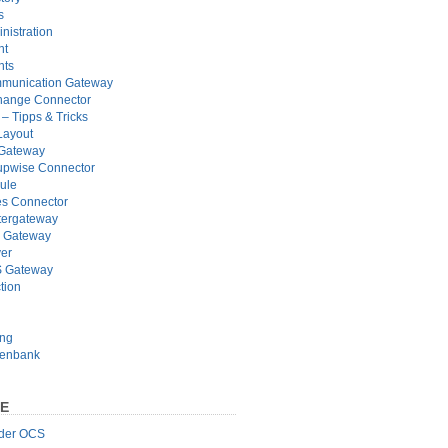
s
nistration
nt
nts
munication Gateway
hange Connector
– Tipps & Tricks
Layout
 Gateway
pwise Connector
ule
s Connector
tergateway
 Gateway
er
 Gateway
tion
ung
tenbank
TE
 der OCS