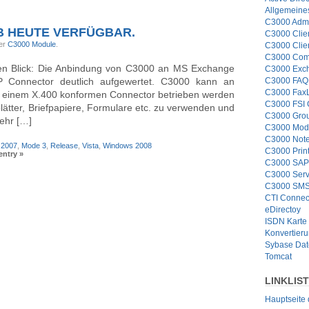
Allgemeine
C3000 Admi
AB HEUTE VERFÜGBAR.
C3000 Clie
der
C3000 Module
.
C3000 Clie
C3000 Com
nen Blick: Die Anbindung von C3000 an MS Exchange
C3000 Exc
Connector deutlich aufgewertet. C3000 kann an
C3000 FAQ 
C3000 Fax
t einem X.400 konformen Connector betrieben werden
C3000 FSI
blätter, Briefpapiere, Formulare etc. zu verwenden und
C3000 Grou
sehr […]
C3000 Mod
C3000 Note
 2007
,
Mode 3
,
Release
,
Vista
,
Windows 2008
C3000 Prin
entry »
C3000 SAP
C3000 Serv
C3000 SMS
CTI Connec
eDirectoy
ISDN Karte
Konvertier
Sybase Da
Tomcat
LINKLIS
Hauptseite