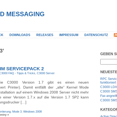
IED MESSAGING
CK
DOWNLOADS
RELEASES
IMPRESSUM
DATENSCHUTZ
3’
GEBEN S
IM SERVICEPACK 2
NEUESTE
C3000 FAQ - Tipps & Tricks
,
C3000 Server
.
RPC Service
die C3000 Version 1.7 gibt es einen neuen
funktioniert
rt Printer). Damit entfällt der „alte“ Kernel Mode
C3000 LDA
C3000 SMS G
 Installation auf einem Windows 2008 Server nicht mehr
Fax angrei
te einer Version 1.7.x auf die Version 1.7 SP2 kann
C3000 SMS 
ungsdrucker […]
KATEGO
rtierung
,
Mode 3
,
Windows 2008
entry »
Active Direc