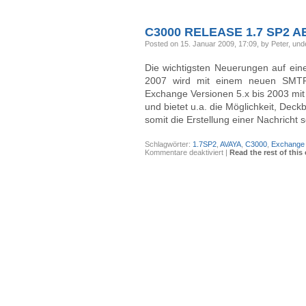
C3000
Convert
Printer
im
C3000 RELEASE 1.7 SP2 
Servicepack
2
Posted on 15. Januar 2009, 17:09, by Peter, un
Die wichtigsten Neuerungen auf ei
2007 wird mit einem neuen SMTP 
Exchange Versionen 5.x bis 2003 mi
und bietet u.a. die Möglichkeit, Deck
somit die Erstellung einer Nachricht 
Schlagwörter:
1.7SP2
,
AVAYA
,
C3000
,
Exchange
für
Kommentare deaktiviert
|
Read the rest of this 
C3000
Release
1.7
SP2
ab
heute
verfügbar.