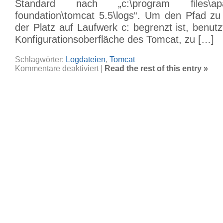
Standard nach „c:\program files\ap
foundation\tomcat 5.5\logs“. Um den Pfad zu 
der Platz auf Laufwerk c: begrenzt ist, benut
Konfigurationsoberfläche des Tomcat, zu […]
Schlagwörter:
Logdateien
,
Tomcat
für
Kommentare deaktiviert
|
Read the rest of this entry »
Apache
Tomcat
–
Pfad
für
die
Logdateien
ändern