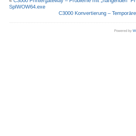
«
C3000 Printergateway – Probleme mit „hängenden“ P
SplWOW64.exe
C3000 Konvertierung – Temporäre
Powered by
W