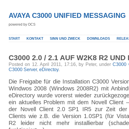
AVAYA C3000 UNIFIED MESSAGING
powered by OCS
START
KONTAKT
SINN UND ZWECK
DOWNLOADS
RELEA
C3000 2.0 / 2.1 AUF W2K8 R2 UN
Posted on 12. April 2011, 17:16, by Peter, under
C3000 
C3000 Server
,
eDirectoy
.
Die Freigabe für die Installation C3000 Versio
Windwos 2008 (Windows 2008R2) mit Anbindu
eDirectory wurde vorerst wieder zurückgezoge
ein aktuelles Problem mit dem Novell Client 
der Novell Client 2.0 SP1 IR5 zur Zeit der A
Clients wie z.B. die Version 1.0SP1 (für Vis
R2 leider nicht mehr installierbar (scha