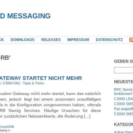
IED MESSAGING
CK
DOWNLOADS
RELEASES
IMPRESSUM
DATENSCHUTZ
RB’
GEBEN S
ATEWAY STARTET NICHT MEHR
NEUESTE
er
C3000 FAQ - Tipps & Tricks
.
RPC Service
ion Gateway nicht mehr startet, kann das natürlich
funktioniert
en, jedoch liegt bei einem ansonsten unauffälligen
C3000 LDA
C3000 SMS G
ffe in die Konfiguration vorgenommen haben, oftmals
Fax angrei
RB Namig Services. Häufige Ursachen für diese
C3000 SMS 
ner zusätzlichen Netzwerkkarte, die Änderung […]
KATEGO
OmniORB
entry »
Active Direc