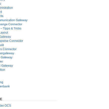
s
nistration
nt
nts
munication Gateway
hange Connector
– Tipps & Tricks
Layout
 Gateway
pwise Connector
ule
s Connector
tergateway
 Gateway
er
 Gateway
tion
ung
tenbank
TE
 der OCS