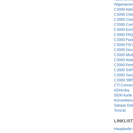
Allgemeine
C3000 Admi
C3000 Clie
C3000 Clie
C3000 Com
C3000 Exc
C3000 FAQ 
C3000 Fax
C3000 FSI
C3000 Grou
C3000 Mod
C3000 Note
C3000 Prin
C3000 SAP
C3000 Serv
C3000 SMS
CTI Connec
eDirectoy
ISDN Karte
Konvertier
Sybase Da
Tomcat
LINKLIS
Hauptseite