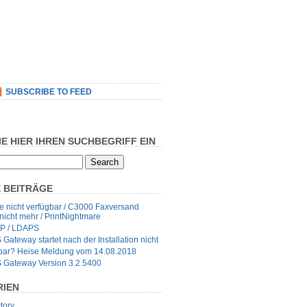
SUBSCRIBE TO FEED
IE HIER IHREN SUCHBEGRIFF EIN
 BEITRÄGE
 nicht verfügbar / C3000 Faxversand
 nicht mehr / PrintNightmare
P / LDAPS
ateway startet nach der Installation nicht
fbar? Heise Meldung vom 14.08.2018
Gateway Version 3.2.5400
RIEN
tory