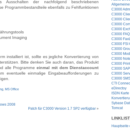
das Ausschalten der nachfolgend beschriebenen
Allgemeine
se Programmbestandteile ebenfalls zu Fehlfunktionen
C3000 Admi
C3000 Clie
C3000 Clie
C3000 Com
C3000 Exc
währungstools
C3000 FAQ 
ocument Imaging
C3000 Fax
C3000 FSI
C3000 Grou
C3000 Mod
 installiert ist, sollte es jegliche Konvertierung von
C3000 Note
erstützen. Bitte denken Sie auch daran, das Produkt
C3000 Prin
 und alle Programme
einmal mit dem Dienstaccount
C3000 SAP
um eventuelle einmalige Eingabeaufforderungen zu
C3000 Serv
C3000 SMS
igen.
CTI Connec
eDirectoy
ung
,
MS Office
ISDN Karte
Konvertier
Sybase Da
ndows 2008
Tomcat
Patch für C3000 Version 1.7 SP2 verfügbar
»
LINKLIS
Hauptseite