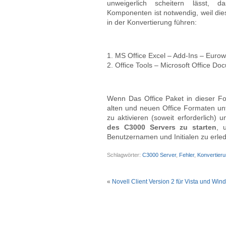
unweigerlich scheitern lässt, 
Komponenten ist notwendig, weil die
in der Konvertierung führen:
1. MS Office Excel – Add-Ins – Euro
2. Office Tools – Microsoft Office D
Wenn Das Office Paket in dieser Form
alten und neuen Office Formaten unt
zu aktivieren (soweit erforderlich)
des C3000 Servers zu starten
, 
Benutzernamen und Initialen zu erled
Schlagwörter:
C3000 Server
,
Fehler
,
Konvertier
«
Novell Client Version 2 für Vista und Wi