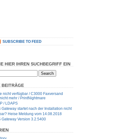
SUBSCRIBE TO FEED
IE HIER IHREN SUCHBEGRIFF EIN
 BEITRÄGE
 nicht verfügbar / C3000 Faxversand
 nicht mehr / PrintNightmare
P / LDAPS
ateway startet nach der Installation nicht
fbar? Heise Meldung vom 14.08.2018
Gateway Version 3.2.5400
RIEN
tory