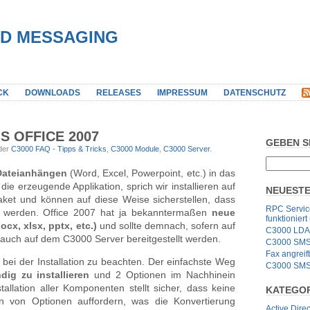
IED MESSAGING
CK
DOWNLOADS
RELEASES
IMPRESSUM
DATENSCHUTZ
S OFFICE 2007
GEBEN S
nder
C3000 FAQ - Tipps & Tricks
,
C3000 Module
,
C3000 Server
.
Dateianhängen
(Word, Excel, Powerpoint, etc.) in das
ie erzeugende Applikation, sprich wir installieren auf
NEUESTE
et und können auf diese Weise sicherstellen, dass
RPC Service
 werden. Office 2007 hat ja bekanntermaßen
neue
funktioniert
ocx, xls
x, ppt
x, etc.)
und sollte demnach, sofern auf
C3000 LDA
d, auch auf dem C3000 Server bereitgestellt werden.
C3000 SMS G
Fax angrei
 bei der Installation zu beachten. Der einfachste Weg
C3000 SMS 
dig zu installieren
und 2 Optionen im Nachhinein
stallation aller Komponenten stellt sicher, dass keine
KATEGO
on von Optionen auffordern, was die Konvertierung
Active Direc