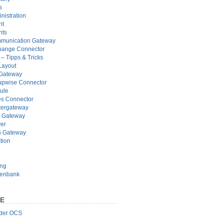
s
nistration
nt
nts
munication Gateway
hange Connector
– Tipps & Tricks
Layout
 Gateway
pwise Connector
ule
s Connector
tergateway
 Gateway
er
 Gateway
tion
ung
tenbank
TE
 der OCS