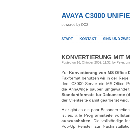
AVAYA C3000 UNIF
powered by OCS
START
KONTAKT
SINN UND ZWE
KONVERTIERUNG MIT M
Posted on 16. Oktober 2009, 11:32, by Peter, u
Zur
Konvertierung von MS Office 
Faxformat benutzen wir in der Regel d
dem C3000 Server ein MS Office Pak
die AnhÃ¤nge sauber umgewandelt
Standardformate für Dokumente (d
der Clientseite damit gearbeitet wir
Hier gibt es ein paar Besonderheiten
ist es,
alle Programmteile vollstän
auszuschalten
. Die vollständige In
Pop-Up Fenster zur Nachinstallati