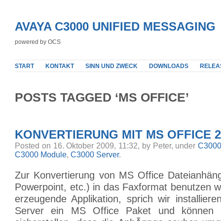
AVAYA C3000 UNIFIED MESSAGING
powered by OCS
START
KONTAKT
SINN UND ZWECK
DOWNLOADS
RELEA
POSTS TAGGED ‘MS OFFICE’
KONVERTIERUNG MIT MS OFFICE 2
Posted on 16. Oktober 2009, 11:32, by Peter, under
C3000 
C3000 Module
,
C3000 Server
.
Zur Konvertierung von MS Office Dateianhän
Powerpoint, etc.) in das Faxformat benutzen wi
erzeugende Applikation, sprich wir installie
Server ein MS Office Paket und können 