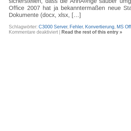
sicherstellen, dass die AnhÃ¤nge sauber um
Office 2007 hat ja bekanntermaßen neue Sta
Dokumente (docx, xlsx, […]
Schlagwörter:
C3000 Server
,
Fehler
,
Konvertierung
,
MS Off
für
Kommentare deaktiviert
|
Read the rest of this entry »
Konvertierung
mit
MS
Office
2007