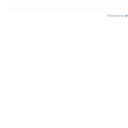
die
automatische
Löschung
von
Dokumenten
Powered by
W