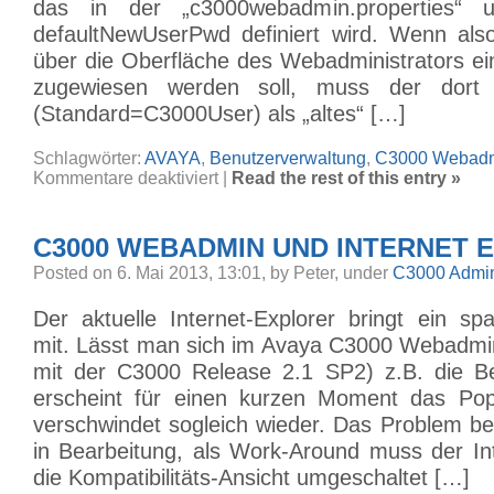
das in der „c3000webadmin.properties“
defaultNewUserPwd definiert wird. Wenn als
über die Oberfläche des Webadministrators e
zugewiesen werden soll, muss der dort h
(Standard=C3000User) als „altes“ […]
Schlagwörter:
AVAYA
,
Benutzerverwaltung
,
C3000 Webad
für
Kommentare deaktiviert
|
Read the rest of this entry »
Standard
Kennwort
für
lokale
C3000 WEBADMIN UND INTERNET 
User
im
Avaya
Posted on 6. Mai 2013, 13:01, by Peter, under
C3000 Admini
C3000
Der aktuelle Internet-Explorer bringt ein s
mit. Lässt man sich im Avaya C3000 Webadmin 
mit der C3000 Release 2.1 SP2) z.B. die Be
erscheint für einen kurzen Moment das Po
verschwindet sogleich wieder. Das Problem bef
in Bearbeitung, als Work-Around muss der Int
die Kompatibilitäts-Ansicht umgeschaltet […]